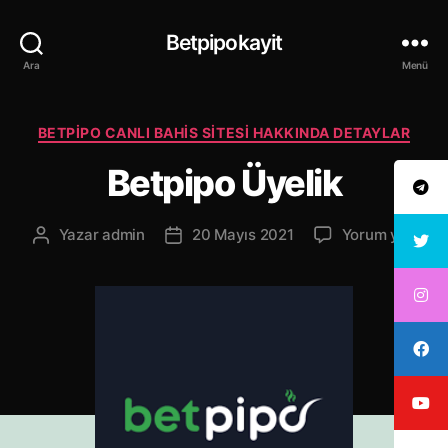
Betpipokayit
Ara
Menü
K
BETPIPO CANLI BAHIS SITESI HAKKINDA DETAYLAR
a
Betpipo Üyelik
t
e
g
B
Yazar
admin
20 Mayıs 2021
Yorum yok
Y
Y
o
e
a
a
r
t
z
z
i
p
ı
ı
l
i
n
t
e
p
ı
a
r
o
n
r
Ü
y
i
y
a
h
e
z
i