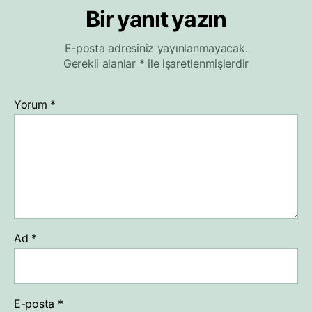
Bir yanıt yazın
E-posta adresiniz yayınlanmayacak.
Gerekli alanlar
*
ile işaretlenmişlerdir
Yorum
*
Ad
*
E-posta
*