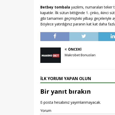
Betbey tombala
yazılımı, numaraları teker
kapatılır. İlk sütun bittiğinde 1. çinko, ikinci
gibi tamamen geçmişteki yılbaşı geçeleriyle 
Böylece yatırdığınız paranın kat kat daha fazl
ÖNCEKI
Makrobet Bonusları
İLK YORUM YAPAN OLUN
Bir yanıt bırakın
E-posta hesabınız yayımlanmayacak.
Yorum