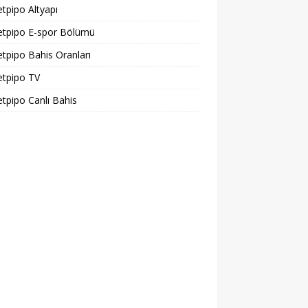
tpipo Altyapı
etpipo E-spor Bölümü
tpipo Bahis Oranları
etpipo TV
tpipo Canlı Bahis