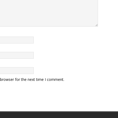
 browser for the next time I comment.