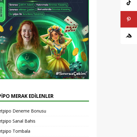
PIPO MERAK EDILENLER
etpipo Deneme Bonusu
tpipo Sanal Bahis
etpipo Tombala