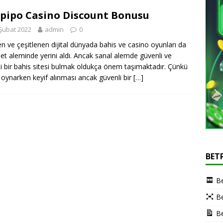
pipo Casino Discount Bonusu
Şubat 2022
admin
0
en ve çeşitlenen dijital dünyada bahis ve casino oyunları da
net aleminde yerini aldı. Ancak sanal alemde güvenli ve
eli bir bahis sitesi bulmak oldukça önem taşımaktadır. Çünkü
 oynarken keyif alınması ancak güvenli bir
[…]
BET
B
Be
B