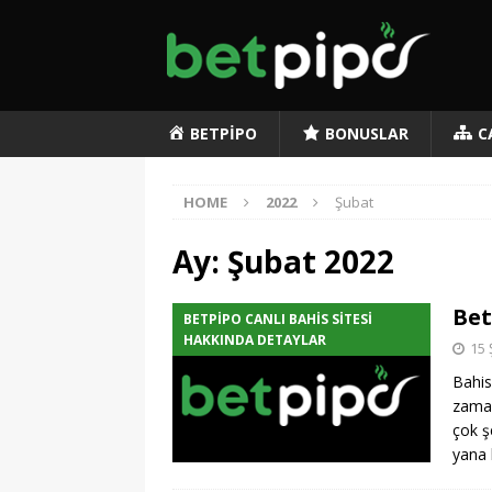
BETPIPO
BONUSLAR
C
HOME
2022
Şubat
Ay:
Şubat 2022
Bet
BETPIPO CANLI BAHIS SITESI
HAKKINDA DETAYLAR
15 
Bahis
zaman
çok ş
yana 