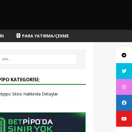
RI
PARA YATIRMA/ÇEKME
PIPO KATEGORISI;
tpipo Sitesi Hakkında Detaylar