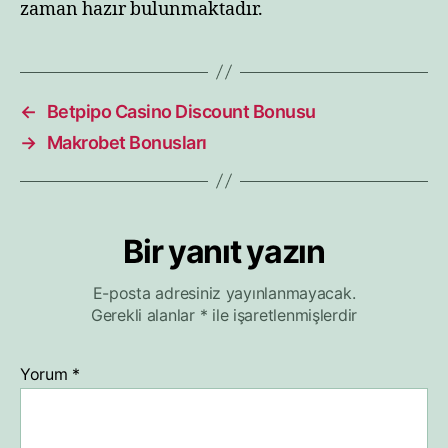
zaman hazır bulunmaktadır.
←
Betpipo Casino Discount Bonusu
→
Makrobet Bonusları
Bir yanıt yazın
E-posta adresiniz yayınlanmayacak.
Gerekli alanlar
*
ile işaretlenmişlerdir
Yorum
*