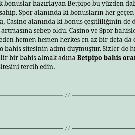
k bonuslar hazırlayan Betpipo bu yüzden da
sahip. Spor alanında ki bonusların her geçen
ı, Casino alanında ki bonus çeşitliliğinin de 
 artmasına sebep oldu. Casino ve Spor bahisl
 eden hemen hemen herkes en az bir defa da 
o bahis sitesinin adını duymuştur. Sizler de hı
lir bir bahis almak adına
Betpipo bahis ora
itesini tercih edin.