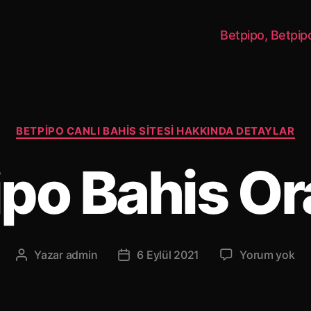
Betpipo, Betpipo
K
BETPIPO CANLI BAHIS SITESI HAKKINDA DETAYLAR
a
t
po Bahis Or
e
g
o
r
i
l
B
Yazar
admin
6 Eylül 2021
Yorum yok
Y
Y
e
e
a
a
r
t
z
z
p
ı
ı