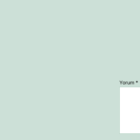
Yorum
*