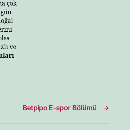
ha çok
 gün
doğal
erini
olsa
zlı ve
nları
Betpipo E-spor Bölümü
→