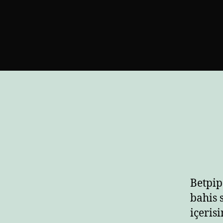
Betpip
bahis 
içeris