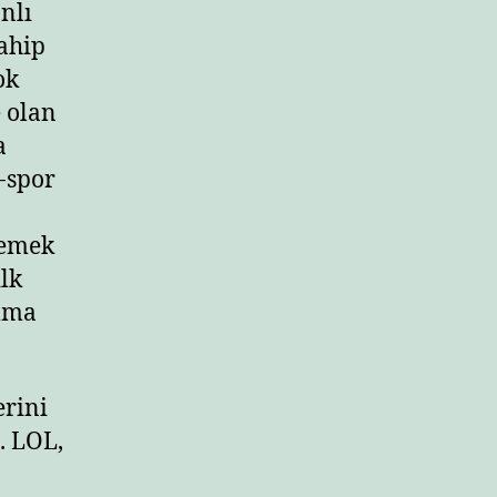
anlı
sahip
ok
 olan
a
-spor
lemek
lk
alma
rini
. LOL,